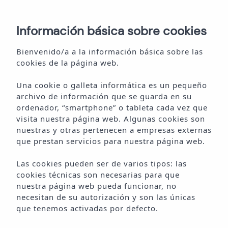
EN
Información básica sobre cookies
RESERVA ONLINE
Bienvenido/a a la información básica sobre las
cookies de la página web.
Una cookie o galleta informática es un pequeño
archivo de información que se guarda en su
ordenador, “smartphone” o tableta cada vez que
B
I
E
N
V
E
N
I
D
O
S
A
A
M
A
I
B
I
Z
A
visita nuestra página web. Algunas cookies son
nuestras y otras pertenecen a empresas externas
que prestan servicios para nuestra página web.
Las cookies pueden ser de varios tipos: las
cookies técnicas son necesarias para que
nuestra página web pueda funcionar, no
necesitan de su autorización y son las únicas
que tenemos activadas por defecto.