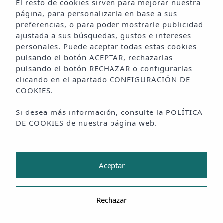
El resto de cookies sirven para mejorar nuestra
página, para personalizarla en base a sus
preferencias, o para poder mostrarle publicidad
ajustada a sus búsquedas, gustos e intereses
MODERNAS SUITES FRENTE AL
personales. Puede aceptar todas estas cookies
MAR
pulsando el botón
ACEPTAR
, rechazarlas
pulsando el botón
RECHAZAR
o configurarlas
SOLO PARA ADULTOS EN PLAYA
clicando en el apartado
CONFIGURACIÓN DE
COOKIES
.
D'EN BOSSA
Si desea más información, consulte la
POLÍTICA
· El verano está para enamorarse junto al mar,
DE COOKIES
de nuestra página web.
AMA Ibiza ·
Aceptar
Hay amaneceres que te dan los buenos días, y otros
que te despiden de una noche llena de emociones.
Rechazar
En AMA Ibiza los encontrarás todos porque en nuestro
alojamiento boutique solo para adultos disfrutarás de