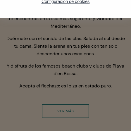
Configuración de cookies
una fabulosa estancia
junto al mar
y con vistas al
amanecer, para que no te quede ninguna duda de que
te encuentras en la isla más sugerente y vibrante del
Mediterráneo.
Duérmete con el sonido de las olas. Saluda al sol desde
tu cama
. Siente la arena en tus pies con tan solo
descender unos escalones.
Y disfruta de los famosos beach clubs y clubs de Playa
d’en Bossa.
Acepta el flechazo: es Ibiza en estado puro.
VER MÁS